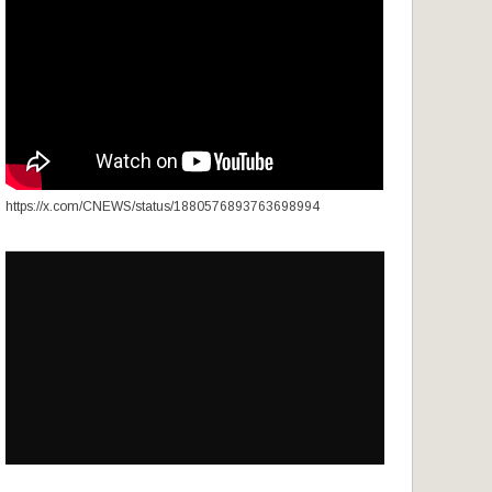
https://x.com/CNEWS/status/1880576893763698994