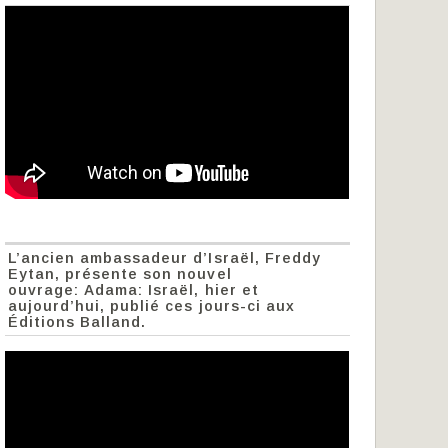
L’ancien ambassadeur d’Israël, Freddy
Eytan, présente son nouvel
ouvrage: Adama: Israël, hier et
aujourd’hui, publié ces jours-ci aux
Éditions Balland.