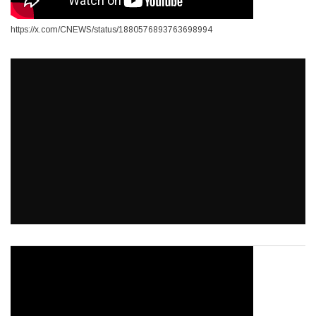
https://x.com/CNEWS/status/1880576893763698994