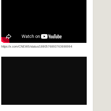
https://x.com/CNEWS/status/1880576893763698994