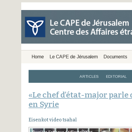
Home
Le CAPE de Jérusalem
Documents
ARTICLES
EDITORIAL
«Le chef d’état-major parle 
en Syrie
Eisenkot video tsahal