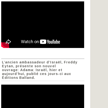
L’ancien ambassadeur d’Israël, Freddy
Eytan, présente son nouvel
ouvrage: Adama: Israël, hier et
aujourd’hui, publié ces jours-ci aux
Éditions Balland.