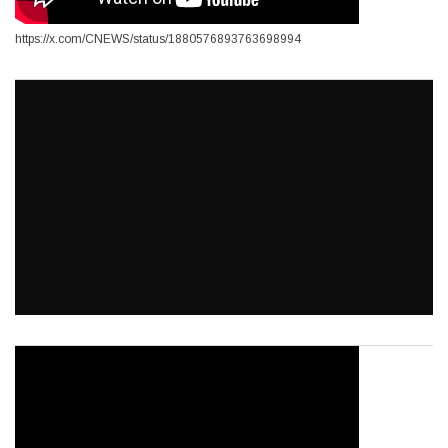
https://x.com/CNEWS/status/1880576893763698994