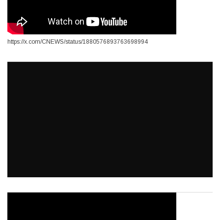
https://x.com/CNEWS/status/1880576893763698994