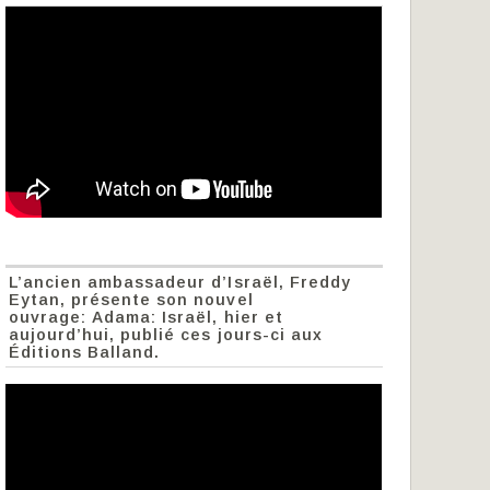
L’ancien ambassadeur d’Israël, Freddy
Eytan, présente son nouvel
ouvrage: Adama: Israël, hier et
aujourd’hui, publié ces jours-ci aux
Éditions Balland.