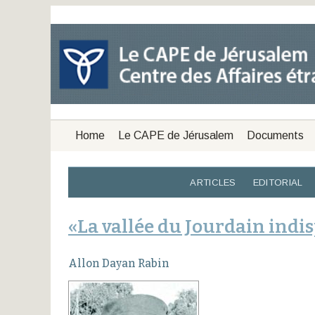
Home
Le CAPE de Jérusalem
Documents
ARTICLES
EDITORIAL
«La vallée du Jourdain indi
Allon Dayan Rabin