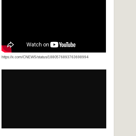
https://x.com/CNEWS/status/1880576893763698994