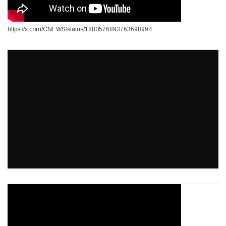
https://x.com/CNEWS/status/1880576893763698994