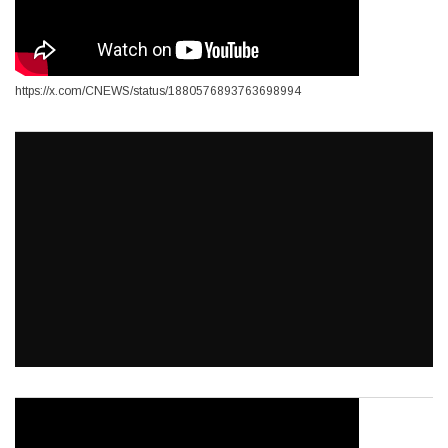
https://x.com/CNEWS/status/1880576893763698994