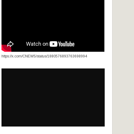
https://x.com/CNEWS/status/1880576893763698994