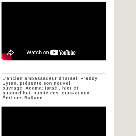
L’ancien ambassadeur d’Israël, Freddy
Eytan, présente son nouvel
ouvrage: Adama: Israël, hier et
aujourd’hui, publié ces jours-ci aux
Éditions Balland.