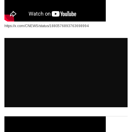
https://x.com/CNEWS/status/1880576893763698994