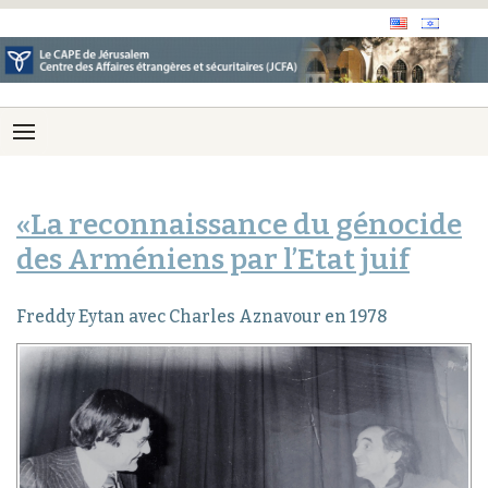
«La reconnaissance du génocide
des Arméniens par l’Etat juif
Freddy Eytan avec Charles Aznavour en 1978