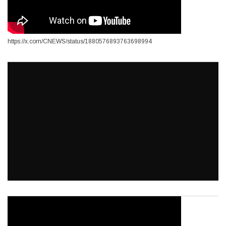
https://x.com/CNEWS/status/1880576893763698994