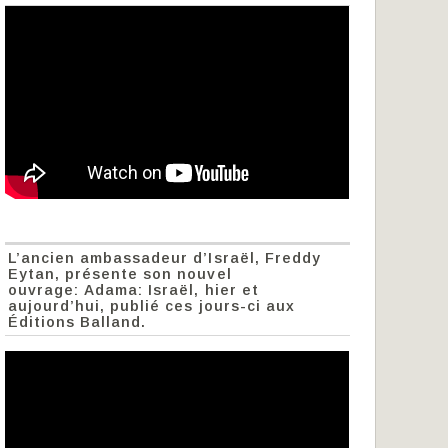
L’ancien ambassadeur d’Israël, Freddy
Eytan, présente son nouvel
ouvrage: Adama: Israël, hier et
aujourd’hui, publié ces jours-ci aux
Éditions Balland.