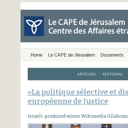
Home
Le CAPE de Jérusalem
Documents
ARTICLES
EDITORIAL
«La politique sélective et d
européenne de Justice
Israeli-produced wines Wikimedia Gilabrand