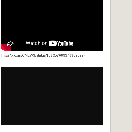
https://x.com/CNEWS/status/1880576893763698994