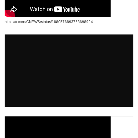
https://x.com/CNEWS/status/1880576893763698994