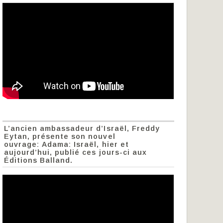
L’ancien ambassadeur d’Israël, Freddy
Eytan, présente son nouvel
ouvrage: Adama: Israël, hier et
aujourd’hui, publié ces jours-ci aux
Éditions Balland.