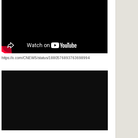
https://x.com/CNEWS/status/1880576893763698994