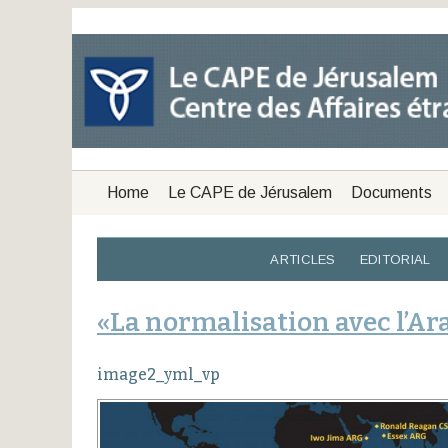
Home
Le CAPE de Jérusalem
Documents
ARTICLES
EDITORIAL
«La normalisation avec l’Ara
image2_yml_vp