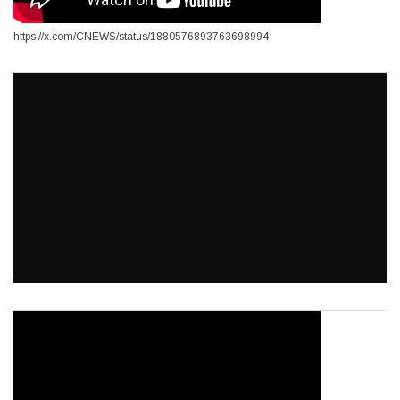
https://x.com/CNEWS/status/1880576893763698994