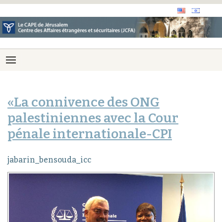
«La connivence des ONG
palestiniennes avec la Cour
pénale internationale-CPI
jabarin_bensouda_icc