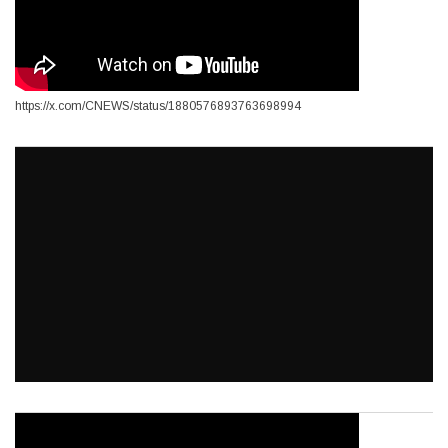
https://x.com/CNEWS/status/1880576893763698994