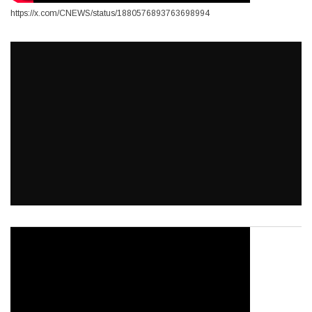
https://x.com/CNEWS/status/1880576893763698994