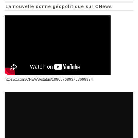
La nouvelle donne géopolitique sur CNews
https://x.com/CNEWS/status/1880576893763698994