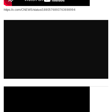
https://x.com/CNEWS/status/1880576893763698994