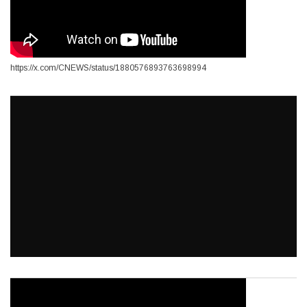
https://x.com/CNEWS/status/1880576893763698994