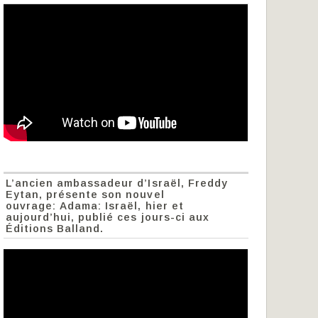
L’ancien ambassadeur d’Israël, Freddy
Eytan, présente son nouvel
ouvrage: Adama: Israël, hier et
aujourd’hui, publié ces jours-ci aux
Éditions Balland.