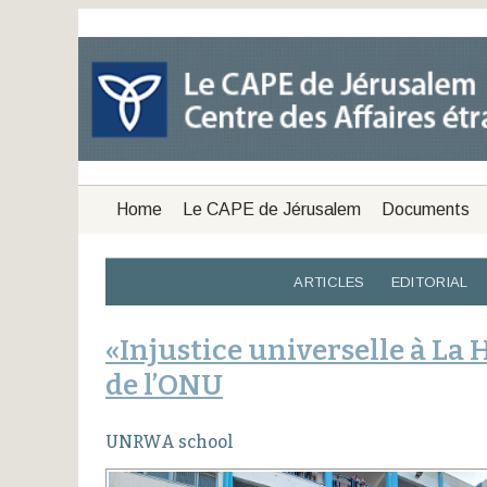
Home
Le CAPE de Jérusalem
Documents
ARTICLES
EDITORIAL
«Injustice universelle à La
de l’ONU
UNRWA school