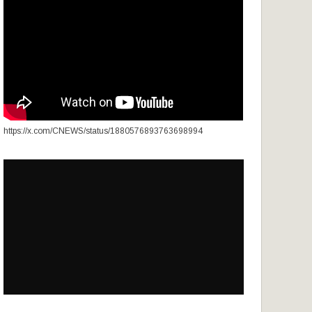
https://x.com/CNEWS/status/1880576893763698994