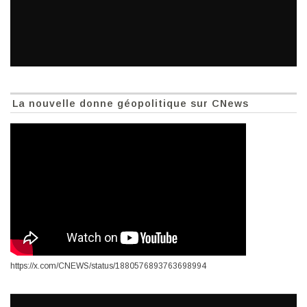
La nouvelle donne géopolitique sur CNews
https://x.com/CNEWS/status/1880576893763698994