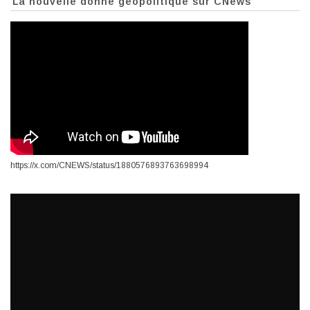
La nouvelle donne géopolitique sur CNews
https://x.com/CNEWS/status/1880576893763698994