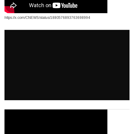
https://x.com/CNEWS/status/1880576893763698994