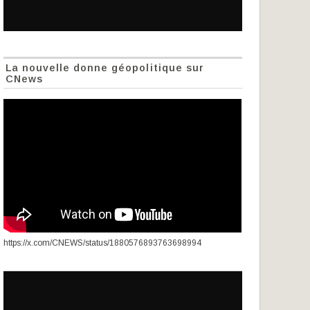
La nouvelle donne géopolitique sur
CNews
https://x.com/CNEWS/status/1880576893763698994