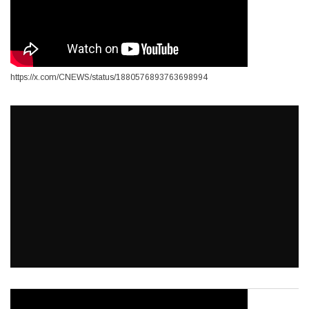
https://x.com/CNEWS/status/1880576893763698994