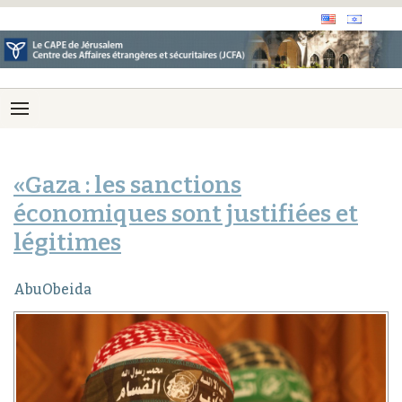
«Gaza : les sanctions
économiques sont justifiées et
légitimes
AbuObeida