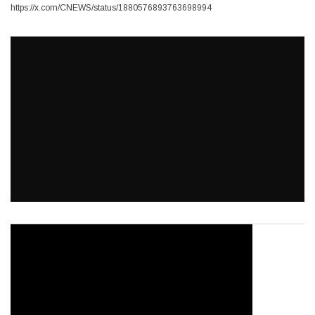
https://x.com/CNEWS/status/1880576893763698994