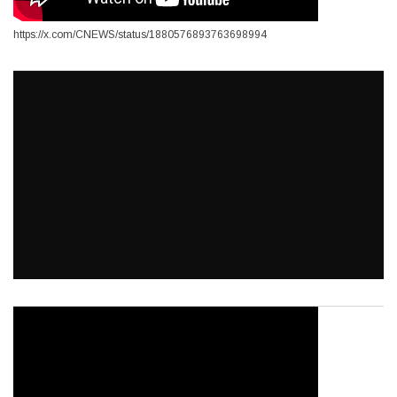
https://x.com/CNEWS/status/1880576893763698994