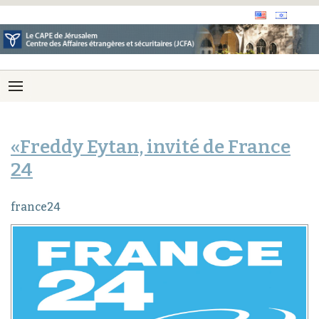
«Freddy Eytan, invité de France
24
france24