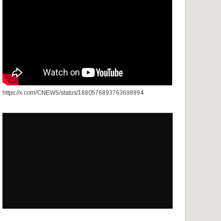
https://x.com/CNEWS/status/1880576893763698994