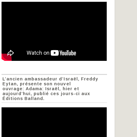
L’ancien ambassadeur d’Israël, Freddy
Eytan, présente son nouvel
ouvrage: Adama: Israël, hier et
aujourd’hui, publié ces jours-ci aux
Éditions Balland.