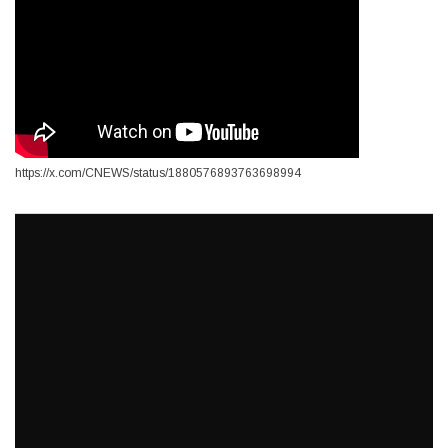
https://x.com/CNEWS/status/1880576893763698994