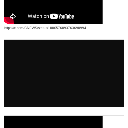
https://x.com/CNEWS/status/1880576893763698994