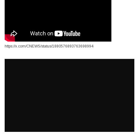
https://x.com/CNEWS/status/1880576893763698994