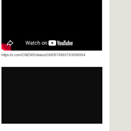
https://x.com/CNEWS/status/1880576893763698994