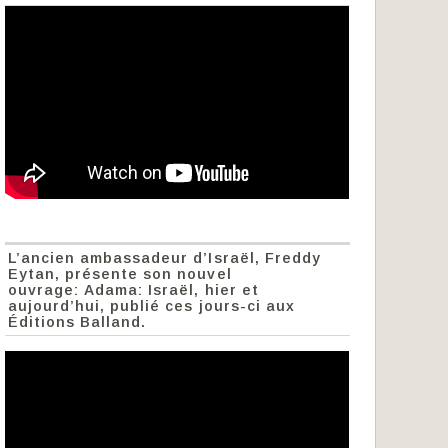
L’ancien ambassadeur d’Israël, Freddy
Eytan, présente son nouvel
ouvrage: Adama: Israël, hier et
aujourd’hui, publié ces jours-ci aux
Éditions Balland.