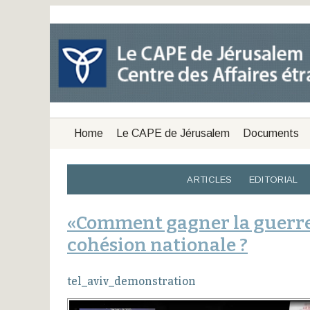
Home
Le CAPE de Jérusalem
Documents
ARTICLES
EDITORIAL
«Comment gagner la guerre 
cohésion nationale ?
tel_aviv_demonstration