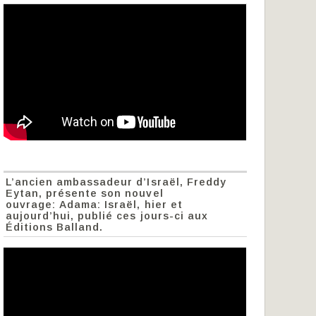
L’ancien ambassadeur d’Israël, Freddy
Eytan, présente son nouvel
ouvrage: Adama: Israël, hier et
aujourd’hui, publié ces jours-ci aux
Éditions Balland.