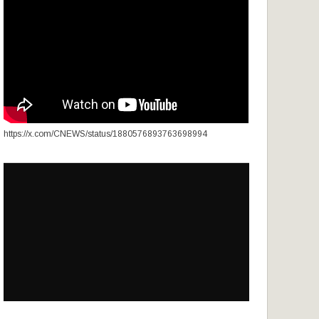
https://x.com/CNEWS/status/1880576893763698994