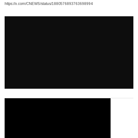
https://x.com/CNEWS/status/1880576893763698994