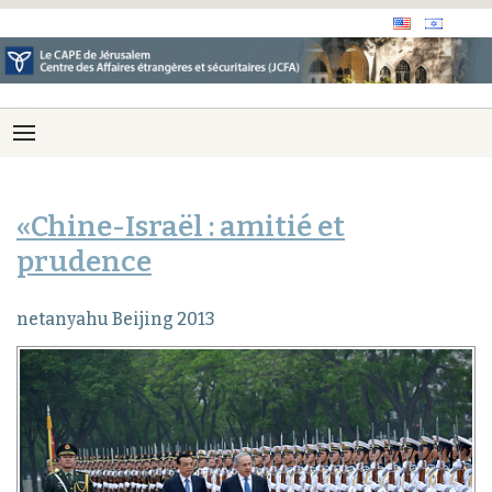
«Chine-Israël : amitié et
prudence
netanyahu Beijing 2013