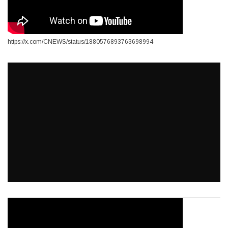
https://x.com/CNEWS/status/1880576893763698994