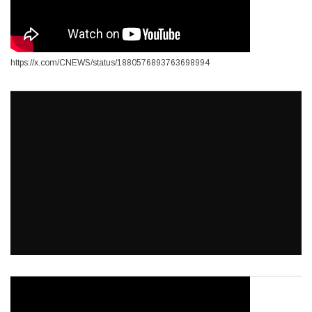
https://x.com/CNEWS/status/1880576893763698994