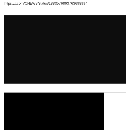
https://x.com/CNEWS/status/1880576893763698994