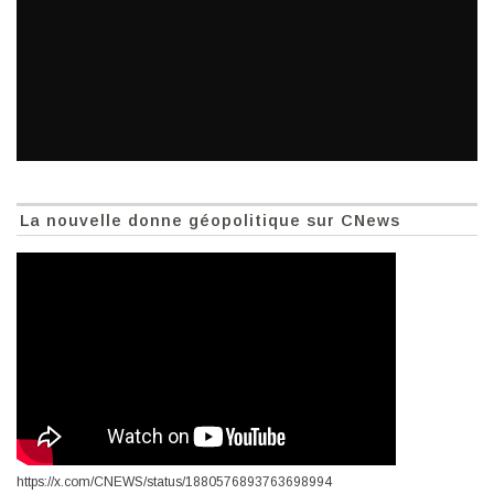
La nouvelle donne géopolitique sur CNews
https://x.com/CNEWS/status/1880576893763698994