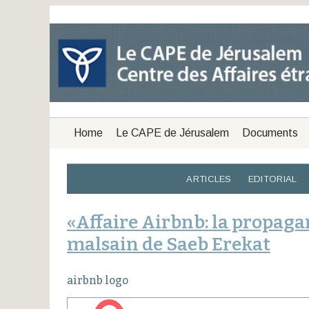
Home
Le CAPE de Jérusalem
Documents
ARTICLES
EDITORIAL
«Affaire Airbnb: la propaga
malsain de Saeb Erekat
airbnb logo