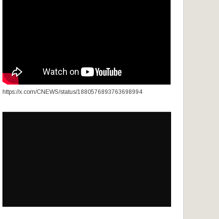
https://x.com/CNEWS/status/1880576893763698994