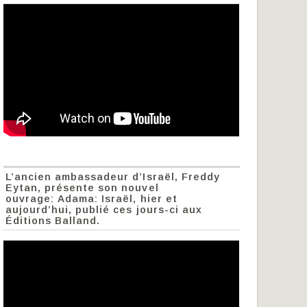
L’ancien ambassadeur d’Israël, Freddy
Eytan, présente son nouvel
ouvrage: Adama: Israël, hier et
aujourd’hui, publié ces jours-ci aux
Éditions Balland.