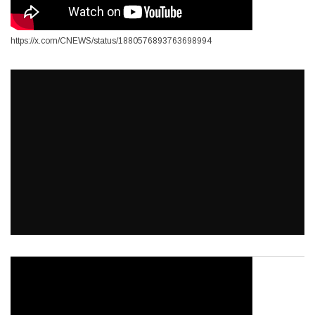
https://x.com/CNEWS/status/1880576893763698994