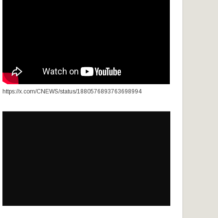
https://x.com/CNEWS/status/1880576893763698994