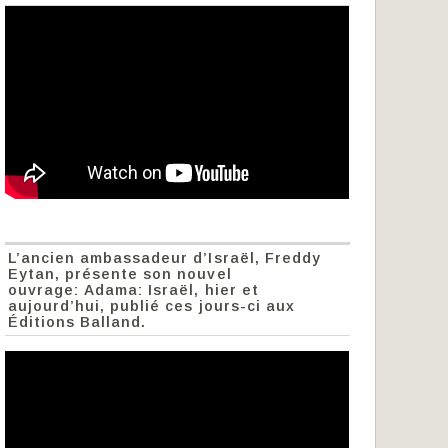
L’ancien ambassadeur d’Israël, Freddy
Eytan, présente son nouvel
ouvrage: Adama: Israël, hier et
aujourd’hui, publié ces jours-ci aux
Éditions Balland.