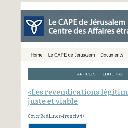
Home
Le CAPE de Jérusalem
Documents
ARTICLES
EDITORIAL
«Les revendications légitime
juste et viable
CoverRedLines-french(4)