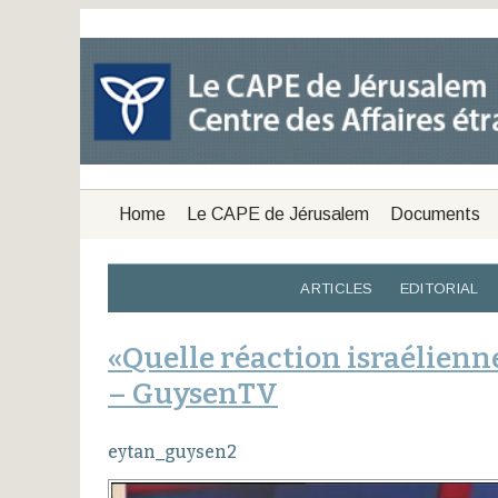
Home
Le CAPE de Jérusalem
Documents
ARTICLES
EDITORIAL
«Quelle réaction israélienne
– GuysenTV
eytan_guysen2