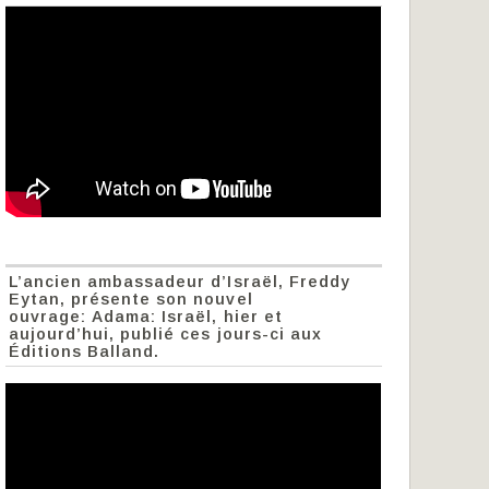
L’ancien ambassadeur d’Israël, Freddy
Eytan, présente son nouvel
ouvrage: Adama: Israël, hier et
aujourd’hui, publié ces jours-ci aux
Éditions Balland.