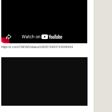
https://x.com/CNEWS/status/1880576893763698994